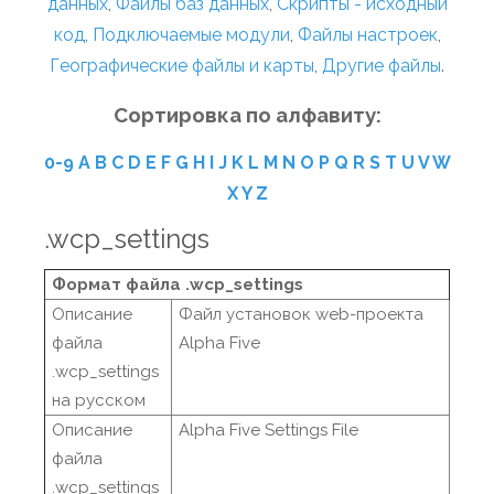
данных
,
Файлы баз данных
,
Скрипты - исходный
код
,
Подключаемые модули
,
Файлы настроек
,
Географические файлы и карты
,
Другие файлы
.
Сортировка по алфавиту:
0-9
A
B
C
D
E
F
G
H
I
J
K
L
M
N
O
P
Q
R
S
T
U
V
W
X
Y
Z
.wcp_settings
Формат файла .wcp_settings
Описание
Файл установок web-проекта
файла
Alpha Five
.wcp_settings
на русском
Описание
Alpha Five Settings File
файла
.wcp_settings