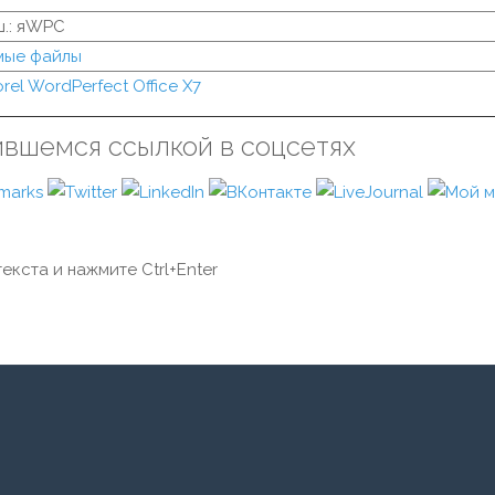
ш.: яWPC
мые файлы
rel WordPerfect Office X7
ившемся ссылкой в соцсетях
екста и нажмите Ctrl+Enter