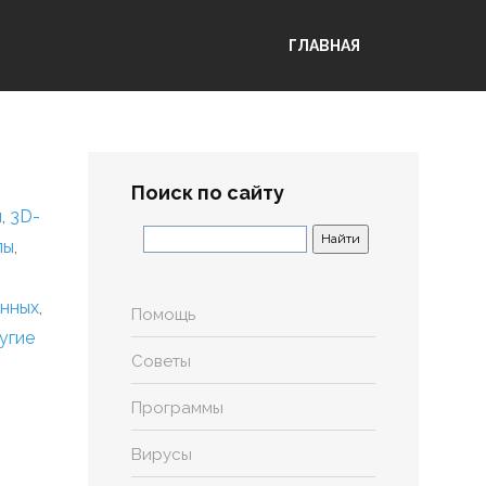
ГЛАВНАЯ
Поиск по сайту
я
,
3D-
лы
,
анных
,
Помощь
угие
Советы
Программы
Вирусы