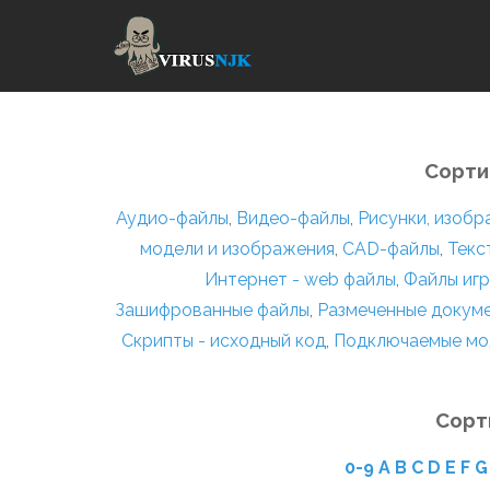
Сорти
Аудио-файлы
,
Видео-файлы
,
Рисунки, изоб
модели и изображения
,
CAD-файлы
,
Текс
Интернет - web файлы
,
Файлы игр
Зашифрованные файлы
,
Размеченные докум
Скрипты - исходный код
,
Подключаемые мо
Сорт
0-9
A
B
C
D
E
F
G