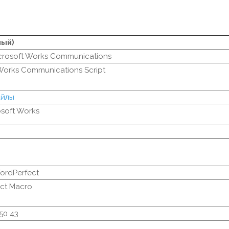
ный)
crosoft Works Communications
Works Communications Script
айлы
osoft Works
rdPerfect
ct Macro
 50 43
C