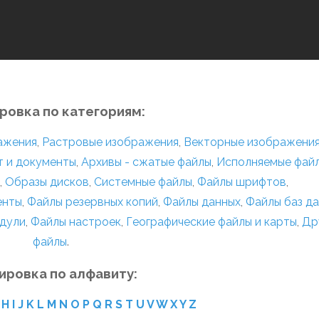
ровка по категориям:
ражения
,
Растровые изображения
,
Векторные изображени
т и документы
,
Архивы - сжатые файлы
,
Исполняемые фай
,
Образы дисков
,
Системные файлы
,
Файлы шрифтов
,
енты
,
Файлы резервных копий
,
Файлы данных
,
Файлы баз д
дули
,
Файлы настроек
,
Географические файлы и карты
,
Др
файлы
.
ировка по алфавиту:
H
I
J
K
L
M
N
O
P
Q
R
S
T
U
V
W
X
Y
Z