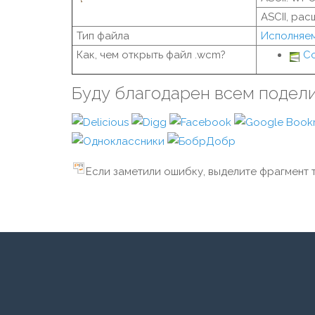
ASCII, рас
Тип файла
Исполняе
Как, чем открыть файл .wcm?
Co
Буду благодарен всем подел
Если заметили ошибку, выделите фрагмент т