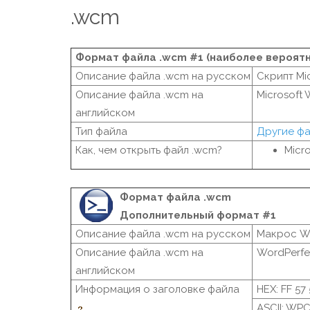
.wcm
Формат файла .wcm #1 (наиболее вероят
Описание файла .wcm на русском
Скрипт Mi
Описание файла .wcm на
Microsoft 
английском
Тип файла
Другие ф
Как, чем открыть файл .wcm?
Micr
Формат файла .wcm
Дополнительный формат #1
Описание файла .wcm на русском
Макрос Wo
Описание файла .wcm на
WordPerfe
английском
Информация о заголовке файла
HEX: FF 57
ASCII: WP