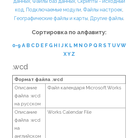
данных
,
Файлы баз данных
,
Скрипты - исходный
код
,
Подключаемые модули
,
Файлы настроек
,
Географические файлы и карты
,
Другие файлы
.
Сортировка по алфавиту:
0-9
A
B
C
D
E
F
G
H
I
J
K
L
M
N
O
P
Q
R
S
T
U
V
W
X
Y
Z
.wcd
Формат файла .wcd
Описание
Файл календаря Microsoft Works
файла .wcd
на русском
Описание
Works Calendar File
файла .wcd
на
английском