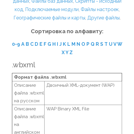
данных
,
Файлы баз данных
,
Скрипты - исходный
код
,
Подключаемые модули
,
Файлы настроек
,
Географические файлы и карты
,
Другие файлы
.
Сортировка по алфавиту:
0-9
A
B
C
D
E
F
G
H
I
J
K
L
M
N
O
P
Q
R
S
T
U
V
W
X
Y
Z
.wbxml
Формат файла .wbxml
Описание
Двоичный XML-документ (WAP)
файла .wbxml
на русском
Описание
WAP Binary XML File
файла .wbxml
на
английском