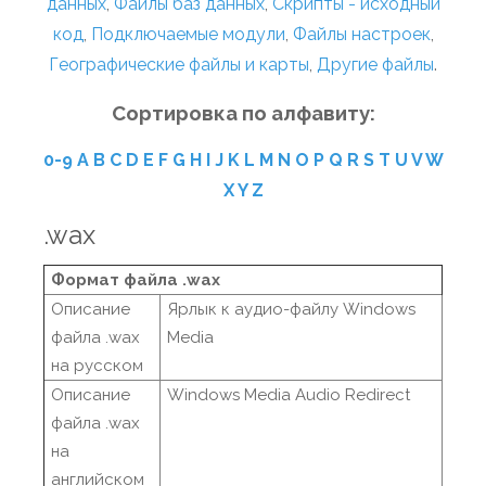
данных
,
Файлы баз данных
,
Скрипты - исходный
код
,
Подключаемые модули
,
Файлы настроек
,
Географические файлы и карты
,
Другие файлы
.
Сортировка по алфавиту:
0-9
A
B
C
D
E
F
G
H
I
J
K
L
M
N
O
P
Q
R
S
T
U
V
W
X
Y
Z
.wax
Формат файла .wax
Описание
Ярлык к аудио-файлу Windows
файла .wax
Media
на русском
Описание
Windows Media Audio Redirect
файла .wax
на
английском