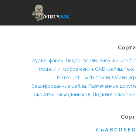
Сорти
Аудио-файлы
,
Видео-файлы
,
Рисунки, изоб
модели и изображения
,
CAD-файлы
,
Текс
Интернет - web файлы
,
Файлы игр
Зашифрованные файлы
,
Размеченные докум
Скрипты - исходный код
,
Подключаемые мо
Сорт
0-9
A
B
C
D
E
F
G