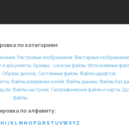
ровка по категориям:
ражения
,
Растровые изображения
,
Векторные изображени
т и документы
,
Архивы - сжатые файлы
,
Исполняемые фай
,
Образы дисков
,
Системные файлы
,
Файлы шрифтов
,
енты
,
Файлы резервных копий
,
Файлы данных
,
Файлы баз д
дули
,
Файлы настроек
,
Географические файлы и карты
,
Др
файлы
.
ировка по алфавиту:
H
I
J
K
L
M
N
O
P
Q
R
S
T
U
V
W
X
Y
Z