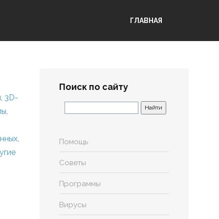
ГЛАВНАЯ
Поиск по сайту
я
,
3D-
лы
,
анных
,
Помощь
угие
Советы
Программы
Вирусы