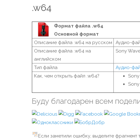
.w64
Формат файла .w64
Основной формат
Описание файла .w64 на русском
Аудио-фа
Описание файла .w64 на
Sony Wave
английском
Тип файла
Аудио-фа
Как, чем открыть файл .w64?
Sony
Sony
Буду благодарен всем подел
Если заметили ошибку, выделите фрагмент т