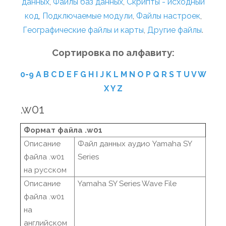
данных
,
Файлы баз данных
,
Скрипты - исходный
код
,
Подключаемые модули
,
Файлы настроек
,
Географические файлы и карты
,
Другие файлы
.
Сортировка по алфавиту:
0-9
A
B
C
D
E
F
G
H
I
J
K
L
M
N
O
P
Q
R
S
T
U
V
W
X
Y
Z
.w01
Формат файла .w01
Описание
Файл данных аудио Yamaha SY
файла .w01
Series
на русском
Описание
Yamaha SY Series Wave File
файла .w01
на
английском