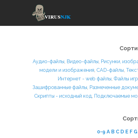
Сорти
Аудио-файлы
,
Видео-файлы
,
Рисунки, изоб
модели и изображения
,
CAD-файлы
,
Текс
Интернет - web файлы
,
Файлы игр
Зашифрованные файлы
,
Размеченные докум
Скрипты - исходный код
,
Подключаемые мо
Сорт
0-9
A
B
C
D
E
F
G