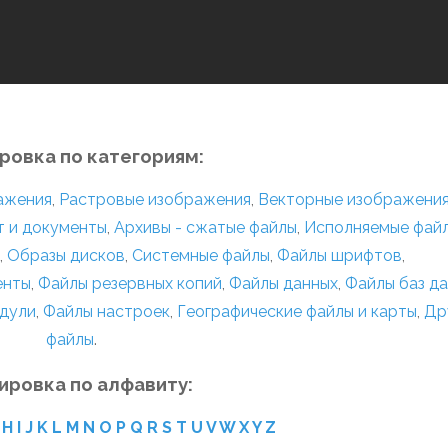
ровка по категориям:
ражения
,
Растровые изображения
,
Векторные изображени
т и документы
,
Архивы - сжатые файлы
,
Исполняемые фай
,
Образы дисков
,
Системные файлы
,
Файлы шрифтов
,
енты
,
Файлы резервных копий
,
Файлы данных
,
Файлы баз д
дули
,
Файлы настроек
,
Географические файлы и карты
,
Др
файлы
.
ировка по алфавиту:
H
I
J
K
L
M
N
O
P
Q
R
S
T
U
V
W
X
Y
Z