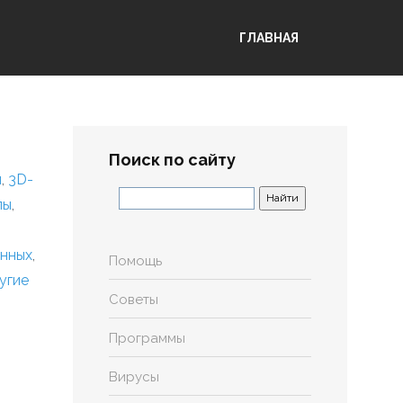
ГЛАВНАЯ
Поиск по сайту
я
,
3D-
лы
,
анных
,
Помощь
угие
Советы
Программы
Вирусы