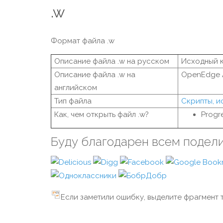
.w
Формат файла .w
Описание файла .w на русском
Исходный к
Описание файла .w на
OpenEdge A
английском
Тип файла
Скрипты, и
Как, чем открыть файл .w?
Progr
Буду благодарен всем подел
Если заметили ошибку, выделите фрагмент т