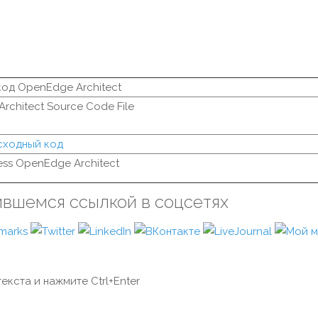
од OpenEdge Architect
rchitect Source Code File
сходный код
ess OpenEdge Architect
ившемся ссылкой в соцсетях
екста и нажмите Ctrl+Enter