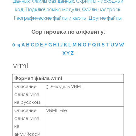
данных
,
Файлы баз данных
,
Скрипты - исходный
код
,
Подключаемые модули
,
Файлы настроек
,
Географические файлы и карты
,
Другие файлы
.
Сортировка по алфавиту:
0-9
A
B
C
D
E
F
G
H
I
J
K
L
M
N
O
P
Q
R
S
T
U
V
W
X
Y
Z
.vrml
Формат файла .vrml
Описание
3D-модель VRML
файла .vrml
на русском
Описание
VRML File
файла .vrml
на
английском