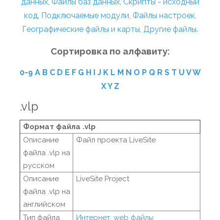
данных
,
Файлы баз данных
,
Скрипты - исходный
код
,
Подключаемые модули
,
Файлы настроек
,
Географические файлы и карты
,
Другие файлы
.
Сортировка по алфавиту:
0-9
A
B
C
D
E
F
G
H
I
J
K
L
M
N
O
P
Q
R
S
T
U
V
W
X
Y
Z
.vlp
Формат файла .vlp
Описание
Файл проекта LiveSite
файла .vlp на
русском
Описание
LiveSite Project
файла .vlp на
английском
Тип файла
Интернет, web файлы