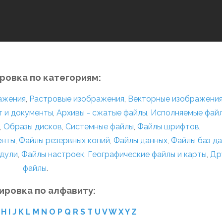
ровка по категориям:
ражения
,
Растровые изображения
,
Векторные изображени
т и документы
,
Архивы - сжатые файлы
,
Исполняемые фай
,
Образы дисков
,
Системные файлы
,
Файлы шрифтов
,
енты
,
Файлы резервных копий
,
Файлы данных
,
Файлы баз д
дули
,
Файлы настроек
,
Географические файлы и карты
,
Др
файлы
.
ировка по алфавиту:
H
I
J
K
L
M
N
O
P
Q
R
S
T
U
V
W
X
Y
Z