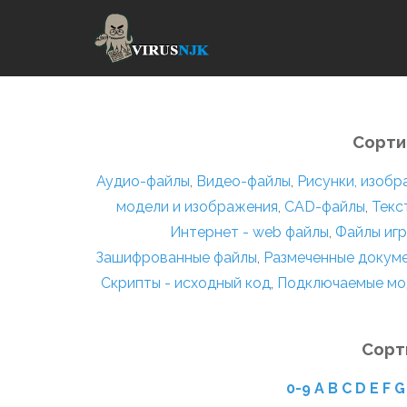
Сорти
Аудио-файлы
,
Видео-файлы
,
Рисунки, изоб
модели и изображения
,
CAD-файлы
,
Текс
Интернет - web файлы
,
Файлы игр
Зашифрованные файлы
,
Размеченные докум
Скрипты - исходный код
,
Подключаемые мо
Сорт
0-9
A
B
C
D
E
F
G