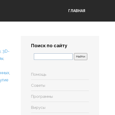
ГЛАВНАЯ
Поиск по сайту
я
,
3D-
лы
,
анных
,
Помощь
угие
Советы
Программы
Вирусы