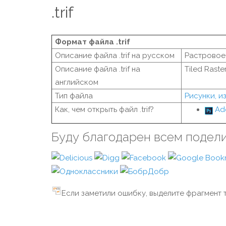
.trif
Формат файла .trif
Описание файла .trif на русском
Растровое
Описание файла .trif на
Tiled Raste
английском
Тип файла
Рисунки, 
Как, чем открыть файл .trif?
Ad
Буду благодарен всем подел
Если заметили ошибку, выделите фрагмент т