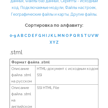
данных
,
Файлы баз данных
,
Скрипты - исходный
код
,
Подключаемые модули
,
Файлы настроек
,
Географические файлы и карты
,
Другие файлы
.
Сортировка по алфавиту:
0-9
A
B
C
D
E
F
G
H
I
J
K
L
M
N
O
P
Q
R
S
T
U
V
W
X
Y
Z
.stml
Формат файла .stml
Описание
HTML-документ с исходным кодом
файла .stml
SSI
на русском
Описание
SSI HTML File
файла .stml
на
английском