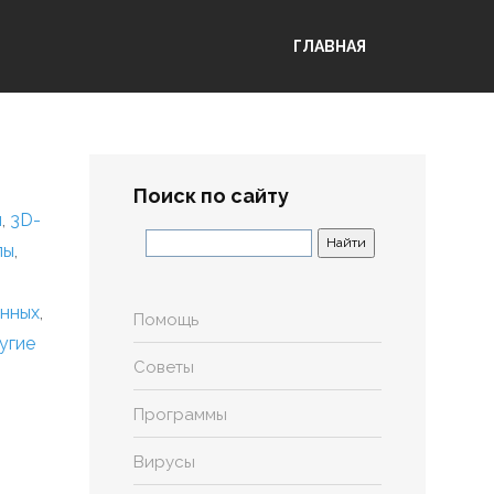
ГЛАВНАЯ
Поиск по сайту
я
,
3D-
лы
,
анных
,
Помощь
угие
Советы
Программы
Вирусы