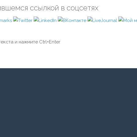
ившемся ссылкой в соцсетях
екста и нажмите Ctrl+Enter