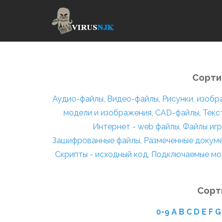
Сорти
Аудио-файлы
,
Видео-файлы
,
Рисунки, изоб
модели и изображения
,
CAD-файлы
,
Текс
Интернет - web файлы
,
Файлы игр
Зашифрованные файлы
,
Размеченные докум
Скрипты - исходный код
,
Подключаемые мо
Сорт
0-9
A
B
C
D
E
F
G