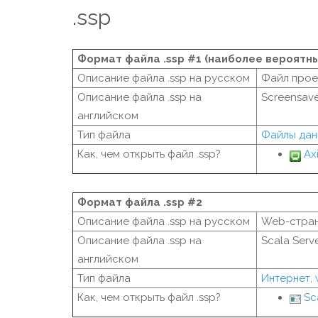
.ssp
Формат файла .ssp #1 (наиболее вероятн
Описание файла .ssp на русском
Файл прое
Описание файла .ssp на
Screensaver
английском
Тип файла
Файлы дан
Как, чем открыть файл .ssp?
Ax
Формат файла .ssp #2
Описание файла .ssp на русском
Web-стран
Описание файла .ssp на
Scala Serv
английском
Тип файла
Интернет,
Как, чем открыть файл .ssp?
Sc