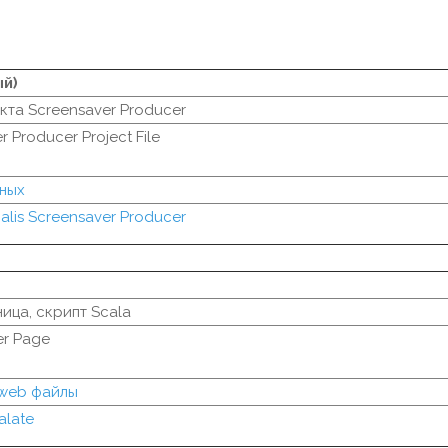
ый)
кта Screensaver Producer
 Producer Project File
ных
ialis Screensaver Producer
ица, скрипт Scala
er Page
 web файлы
alate