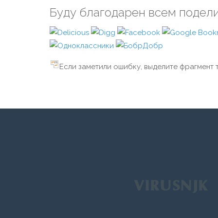
Буду благодарен всем подел
Если заметили ошибку, выделите фрагмент т