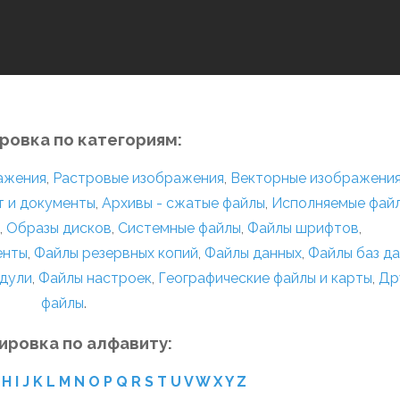
ровка по категориям:
ражения
,
Растровые изображения
,
Векторные изображени
т и документы
,
Архивы - сжатые файлы
,
Исполняемые фай
,
Образы дисков
,
Системные файлы
,
Файлы шрифтов
,
енты
,
Файлы резервных копий
,
Файлы данных
,
Файлы баз д
дули
,
Файлы настроек
,
Географические файлы и карты
,
Др
файлы
.
ировка по алфавиту:
H
I
J
K
L
M
N
O
P
Q
R
S
T
U
V
W
X
Y
Z