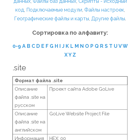
данных
,
Файлы баз данных
,
Скрипты - исходный
код
,
Подключаемые модули
,
Файлы настроек
,
Географические файлы и карты
,
Другие файлы
.
Сортировка по алфавиту:
0-9
A
B
C
D
E
F
G
H
I
J
K
L
M
N
O
P
Q
R
S
T
U
V
W
X
Y
Z
.site
Формат файла .site
Описание
Проект сайта Adobe GoLive
файла .site на
русском
Описание
GoLive Website Project File
файла .site на
английском
Информация
HEX: 00