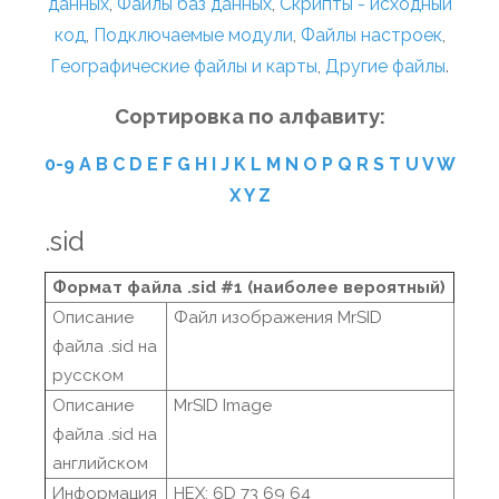
данных
,
Файлы баз данных
,
Скрипты - исходный
код
,
Подключаемые модули
,
Файлы настроек
,
Географические файлы и карты
,
Другие файлы
.
Сортировка по алфавиту:
0-9
A
B
C
D
E
F
G
H
I
J
K
L
M
N
O
P
Q
R
S
T
U
V
W
X
Y
Z
.sid
Формат файла .sid #1 (наиболее вероятный)
Описание
Файл изображения MrSID
файла .sid на
русском
Описание
MrSID Image
файла .sid на
английском
Информация
HEX: 6D 73 69 64