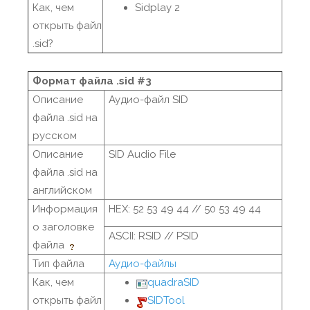
Как, чем
Sidplay 2
открыть файл
.sid?
Формат файла .sid #3
Описание
Аудио-файл SID
файла .sid на
русском
Описание
SID Audio File
файла .sid на
английском
Информация
HEX: 52 53 49 44 // 50 53 49 44
о заголовке
ASCII: RSID // PSID
файла
Тип файла
Аудио-файлы
Как, чем
quadraSID
открыть файл
SIDTool