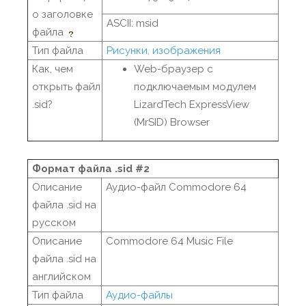
о заголовке
ASCII: msid
файла
Тип файла
Рисунки, изображения
Как, чем
Web-браузер с
открыть файл
подключаемым модулем
.sid?
LizardTech ExpressView
(MrSID) Browser
Формат файла .sid #2
Описание
Аудио-файл Commodore 64
файла .sid на
русском
Описание
Commodore 64 Music File
файла .sid на
английском
Тип файла
Аудио-файлы