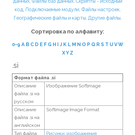
данных
,
Файлы баз данных
,
Скрипты - исходный
код
,
Подключаемые модули
,
Файлы настроек
,
Географические файлы и карты
,
Другие файлы
.
Сортировка по алфавиту:
0-9
A
B
C
D
E
F
G
H
I
J
K
L
M
N
O
P
Q
R
S
T
U
V
W
X
Y
Z
.si
Формат файла .si
Описание
Изображение Softimage
файла .si на
русском
Описание
Softimage Image Format
файла .si на
английском
Тип файла
Рисунки, изображения