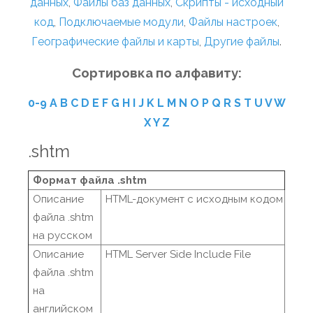
данных
,
Файлы баз данных
,
Скрипты - исходный
код
,
Подключаемые модули
,
Файлы настроек
,
Географические файлы и карты
,
Другие файлы
.
Сортировка по алфавиту:
0-9
A
B
C
D
E
F
G
H
I
J
K
L
M
N
O
P
Q
R
S
T
U
V
W
X
Y
Z
.shtm
Формат файла .shtm
Описание
HTML-документ с исходным кодом
файла .shtm
на русском
Описание
HTML Server Side Include File
файла .shtm
на
английском