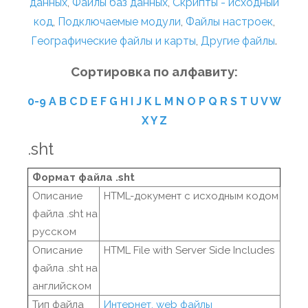
данных
,
Файлы баз данных
,
Скрипты - исходный
код
,
Подключаемые модули
,
Файлы настроек
,
Географические файлы и карты
,
Другие файлы
.
Сортировка по алфавиту:
0-9
A
B
C
D
E
F
G
H
I
J
K
L
M
N
O
P
Q
R
S
T
U
V
W
X
Y
Z
.sht
Формат файла .sht
Описание
HTML-документ с исходным кодом
файла .sht на
русском
Описание
HTML File with Server Side Includes
файла .sht на
английском
Тип файла
Интернет, web файлы