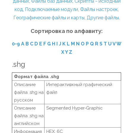
данных
,
Файлы баз данных
,
Скрипты - исходный
код
,
Подключаемые модули
,
Файлы настроек
,
Географические файлы и карты
,
Другие файлы
.
Сортировка по алфавиту:
0-9
A
B
C
D
E
F
G
H
I
J
K
L
M
N
O
P
Q
R
S
T
U
V
W
X
Y
Z
.shg
Формат файла .shg
Описание
Интерактивкный графический
файла .shg на
файл
русском
Описание
Segmented Hyper-Graphic
файла .shg на
английском
Информация
HEX: 6C