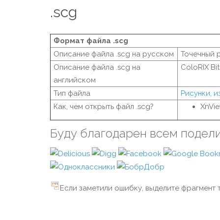
.scg
Формат файла .scg
Описание файла .scg на русском
Точечный 
Описание файла .scg на
ColoRIX Bi
английском
Тип файла
Рисунки, 
Как, чем открыть файл .scg?
XnVi
Буду благодарен всем подел
Если заметили ошибку, выделите фрагмент т