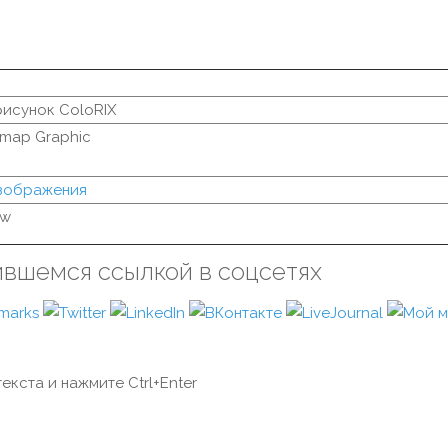
рисунок ColoRIX
tmap Graphic
изображения
ew
ившемся ссылкой в соцсетях
екста и нажмите Ctrl+Enter