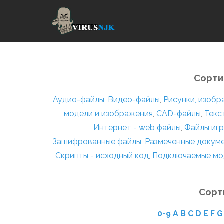
Сорти
Аудио-файлы
,
Видео-файлы
,
Рисунки, изоб
модели и изображения
,
CAD-файлы
,
Текс
Интернет - web файлы
,
Файлы игр
Зашифрованные файлы
,
Размеченные докум
Скрипты - исходный код
,
Подключаемые мо
Сорт
0-9
A
B
C
D
E
F
G