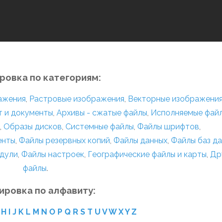
ровка по категориям:
ражения
,
Растровые изображения
,
Векторные изображени
т и документы
,
Архивы - сжатые файлы
,
Исполняемые фай
,
Образы дисков
,
Системные файлы
,
Файлы шрифтов
,
енты
,
Файлы резервных копий
,
Файлы данных
,
Файлы баз д
дули
,
Файлы настроек
,
Географические файлы и карты
,
Др
файлы
.
ировка по алфавиту:
H
I
J
K
L
M
N
O
P
Q
R
S
T
U
V
W
X
Y
Z