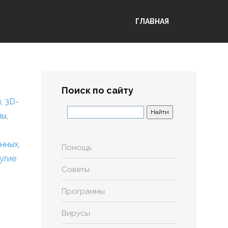
ГЛАВНАЯ
Поиск по сайту
я
,
3D-
лы
,
анных
,
Помощь
угие
Советы
Программы
Вирусы