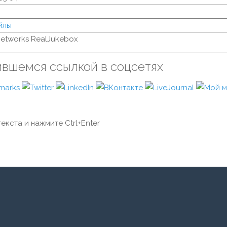
йлы
etworks RealJukebox
ившемся ссылкой в соцсетях
екста и нажмите Ctrl+Enter