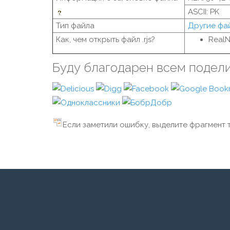
ASCII: PK
Тип файла
Другие фа
Как, чем открыть файл .rjs?
RealN
Буду благодарен всем подел
Если заметили ошибку, выделите фрагмент т