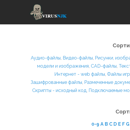
Сорти
Аудио-файлы
,
Видео-файлы
,
Рисунки, изоб
модели и изображения
,
CAD-файлы
,
Текс
Интернет - web файлы
,
Файлы игр
Зашифрованные файлы
,
Размеченные докум
Скрипты - исходный код
,
Подключаемые мо
Сорт
0-9
A
B
C
D
E
F
G