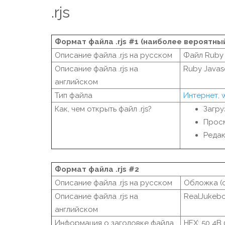
.rjs
Формат файла .rjs #1 (наиболее вероятны
Описание файла .rjs на русском
Файл Ruby 
Описание файла .rjs на
Ruby Javasc
английском
Тип файла
Интернет,
Как, чем открыть файл .rjs?
Загру
Прос
Редак
Формат файла .rjs #2
Описание файла .rjs на русском
Обложка (с
Описание файла .rjs на
RealJukebox
английском
Информация о заголовке файла
HEX: 50 4B 