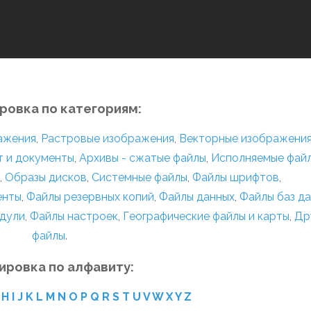
ровка по категориям:
ражения
,
Растровые изображения
,
Векторные изображени
т и документы
,
Архивы - сжатые файлы
,
Исполняемые фай
,
Образы дисков
,
Системные файлы
,
Файлы шрифтов
,
енты
,
Файлы резервных копий
,
Файлы данных
,
Файлы баз д
дули
,
Файлы настроек
,
Географические файлы и карты
,
Др
файлы
.
ировка по алфавиту:
H
I
J
K
L
M
N
O
P
Q
R
S
T
U
V
W
X
Y
Z