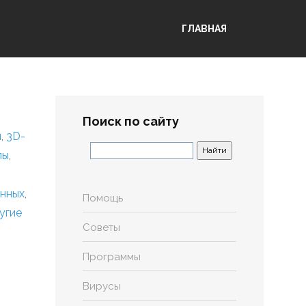
ГЛАВНАЯ
Поиск по сайту
я
,
3D-
лы
,
анных
,
Помощь
угие
Советы
Программы
Вирусы