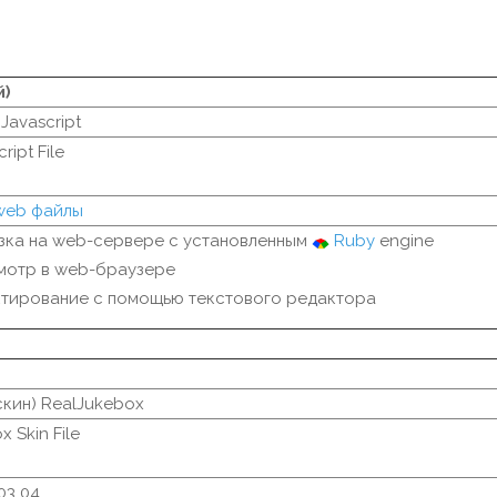
й)
Javascript
ript File
 web файлы
зка на web-сервере с установленным
Ruby
engine
мотр в web-браузере
тирование с помощью текстового редактора
кин) RealJukebox
 Skin File
03 04