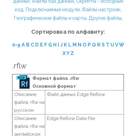
данных
,
Файлы баз данных
,
Скрипты - исходный
код
,
Подключаемые модули
,
Файлы настроек
,
Географические файлы и карты
,
Другие файлы
.
Сортировка по алфавиту:
0-9
A
B
C
D
E
F
G
H
I
J
K
L
M
N
O
P
Q
R
S
T
U
V
W
X
Y
Z
.rflw
Формат файла .rflw
Основной формат
Описание
Файл данных Edge Reflow
файла .rflw на
русском
Описание
Edge Reflow Data File
файла .rflw на
английском