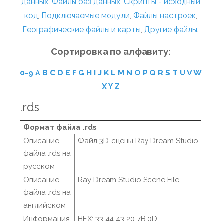
данных
,
Файлы баз данных
,
Скрипты - исходный
код
,
Подключаемые модули
,
Файлы настроек
,
Географические файлы и карты
,
Другие файлы
.
Сортировка по алфавиту:
0-9
A
B
C
D
E
F
G
H
I
J
K
L
M
N
O
P
Q
R
S
T
U
V
W
X
Y
Z
.rds
Формат файла .rds
Описание
Файл 3D-сцены Ray Dream Studio
файла .rds на
русском
Описание
Ray Dream Studio Scene File
файла .rds на
английском
Информация
HEX: 33 44 43 20 7B 0D