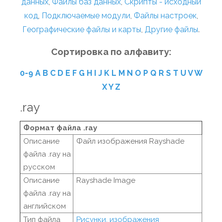
данных
,
Файлы баз данных
,
Скрипты - исходный
код
,
Подключаемые модули
,
Файлы настроек
,
Географические файлы и карты
,
Другие файлы
.
Сортировка по алфавиту:
0-9
A
B
C
D
E
F
G
H
I
J
K
L
M
N
O
P
Q
R
S
T
U
V
W
X
Y
Z
.ray
Формат файла .ray
Описание
Файл изображения Rayshade
файла .ray на
русском
Описание
Rayshade Image
файла .ray на
английском
Тип файла
Рисунки, изображения