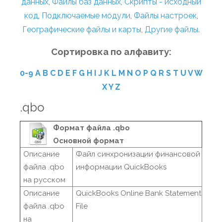
данных
,
Файлы баз данных
,
Скрипты - исходный
код
,
Подключаемые модули
,
Файлы настроек
,
Географические файлы и карты
,
Другие файлы
.
Сортировка по алфавиту:
0-9
A
B
C
D
E
F
G
H
I
J
K
L
M
N
O
P
Q
R
S
T
U
V
W
X
Y
Z
.qbo
Формат файла .qbo
Основной формат
Описание
Файл синхронизации финансовой
файла .qbo
информации QuickBooks
на русском
Описание
QuickBooks Online Bank Statement
файла .qbo
File
на