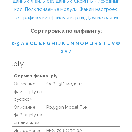
данных
,
Файлы баз данных
,
Скрипты - исходный
код
,
Подключаемые модули
,
Файлы настроек
,
Географические файлы и карты
,
Другие файлы
.
Сортировка по алфавиту:
0-9
A
B
C
D
E
F
G
H
I
J
K
L
M
N
O
P
Q
R
S
T
U
V
W
X
Y
Z
.ply
Формат файла .ply
Описание
Файл 3D-модели
файла .ply на
русском
Описание
Polygon Model File
файла .ply на
английском
Информация
HEX: 70 6C 79 0A