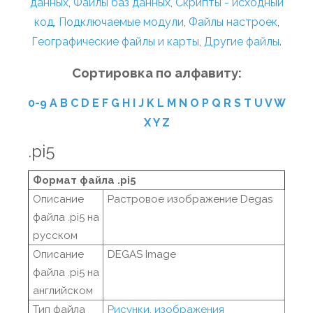
данных
,
Файлы баз данных
,
Скрипты - исходный
код
,
Подключаемые модули
,
Файлы настроек
,
Географические файлы и карты
,
Другие файлы
.
Сортировка по алфавиту:
0-9
A
B
C
D
E
F
G
H
I
J
K
L
M
N
O
P
Q
R
S
T
U
V
W
X
Y
Z
.pi5
Формат файла .pi5
Описание
Растровое изображение Degas
файла .pi5 на
русском
Описание
DEGAS Image
файла .pi5 на
английском
Тип файла
Рисунки, изображения