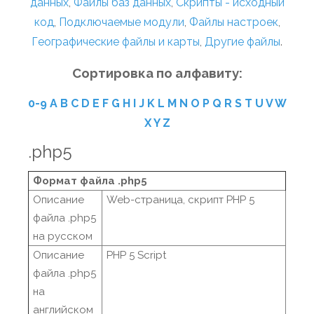
данных
,
Файлы баз данных
,
Скрипты - исходный
код
,
Подключаемые модули
,
Файлы настроек
,
Географические файлы и карты
,
Другие файлы
.
Сортировка по алфавиту:
0-9
A
B
C
D
E
F
G
H
I
J
K
L
M
N
O
P
Q
R
S
T
U
V
W
X
Y
Z
.php5
Формат файла .php5
Описание
Web-страница, скрипт PHP 5
файла .php5
на русском
Описание
PHP 5 Script
файла .php5
на
английском