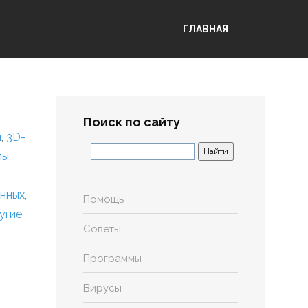
ГЛАВНАЯ
Поиск по сайту
я
,
3D-
лы
,
анных
,
Помощь
угие
Советы
Программы
Вирусы