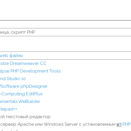
ица, скрипт PHP
 web файлы
obe Dreamweaver CC
lipse PHP Development Tools
nd Studio 10
Software phpDesigner
-Computing EditPlus
umentals WeBuilder
tepad++
ой текстовый редактор
сервер Apache или Windows Server с установленным
PHP