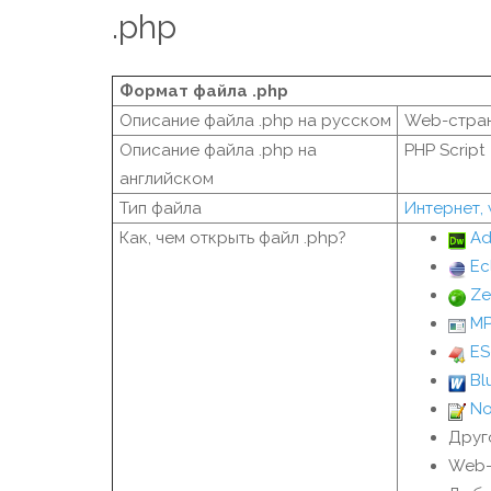
.php
Формат файла .php
Описание файла .php на русском
Web-стран
Описание файла .php на
PHP Script
английском
Тип файла
Интернет,
Как, чем открыть файл .php?
Ad
Ec
Ze
MP
ES
Bl
No
Друг
Web-