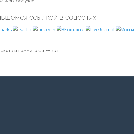
й web-браузер
ившемся ссылкой в соцсетях
екста и нажмите Ctrl+Enter