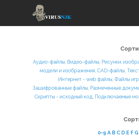
Сорти
Аудио-файлы
,
Видео-файлы
,
Рисунки, изоб
модели и изображения
,
CAD-файлы
,
Текс
Интернет - web файлы
,
Файлы игр
Зашифрованные файлы
,
Размеченные докум
Скрипты - исходный код
,
Подключаемые мо
Сорт
0-9
A
B
C
D
E
F
G