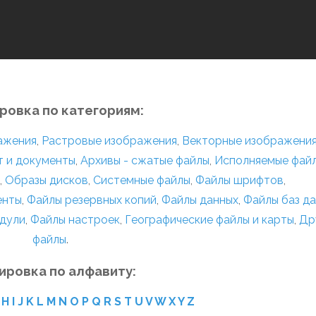
ровка по категориям:
ражения
,
Растровые изображения
,
Векторные изображени
т и документы
,
Архивы - сжатые файлы
,
Исполняемые фай
,
Образы дисков
,
Системные файлы
,
Файлы шрифтов
,
енты
,
Файлы резервных копий
,
Файлы данных
,
Файлы баз д
дули
,
Файлы настроек
,
Географические файлы и карты
,
Др
файлы
.
ировка по алфавиту:
H
I
J
K
L
M
N
O
P
Q
R
S
T
U
V
W
X
Y
Z