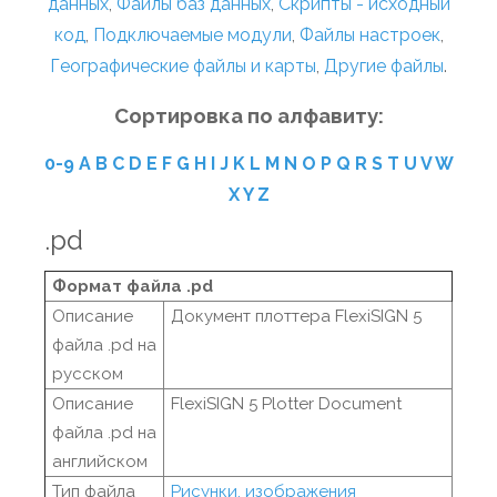
данных
,
Файлы баз данных
,
Скрипты - исходный
код
,
Подключаемые модули
,
Файлы настроек
,
Географические файлы и карты
,
Другие файлы
.
Сортировка по алфавиту:
0-9
A
B
C
D
E
F
G
H
I
J
K
L
M
N
O
P
Q
R
S
T
U
V
W
X
Y
Z
.pd
Формат файла .pd
Описание
Документ плоттера FlexiSIGN 5
файла .pd на
русском
Описание
FlexiSIGN 5 Plotter Document
файла .pd на
английском
Тип файла
Рисунки, изображения