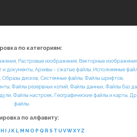
ровка по категориям:
ражения
,
Растровые изображения
,
Векторные изображени
т и документы
,
Архивы - сжатые файлы
,
Исполняемые фай
,
Образы дисков
,
Системные файлы
,
Файлы шрифтов
,
енты
,
Файлы резервных копий
,
Файлы данных
,
Файлы баз д
дули
,
Файлы настроек
,
Географические файлы и карты
,
Др
файлы
.
ировка по алфавиту:
H
I
J
K
L
M
N
O
P
Q
R
S
T
U
V
W
X
Y
Z