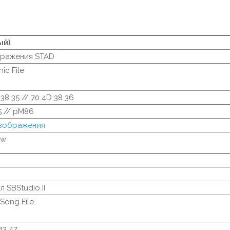
ый)
бражения STAD
ic File
 38 35 // 70 4D 38 36
5 // pM86
изображения
ew
 SBStudio II
 Song File
43 47