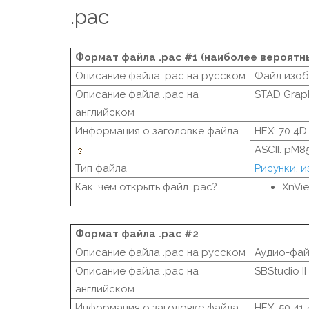
.pac
Формат файла .pac #1 (наиболее вероятн
Описание файла .pac на русском
Файл изо
Описание файла .pac на
STAD Graph
английском
Информация о заголовке файла
HEX: 70 4D
ASCII: pM8
Тип файла
Рисунки, 
Как, чем открыть файл .pac?
XnVi
Формат файла .pac #2
Описание файла .pac на русском
Аудио-файл
Описание файла .pac на
SBStudio II
английском
Информация о заголовке файла
HEX: 50 41 