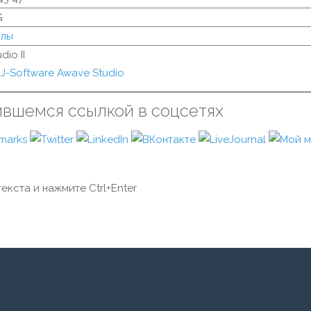
G
йлы
dio II
J-Software Awave Studio
ившемся ссылкой в соцсетях
екста и нажмите Ctrl+Enter