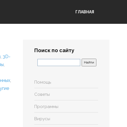
ГЛАВНАЯ
Поиск по сайту
я
,
3D-
лы
,
анных
,
Помощь
угие
Советы
Программы
Вирусы