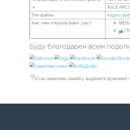
ASCII: PAC
Тип файла
Аудио-фа
Как, чем открыть файл .pac?
SBStu
FM
Буду благодарен всем подел
Если заметили ошибку, выделите фрагмент т