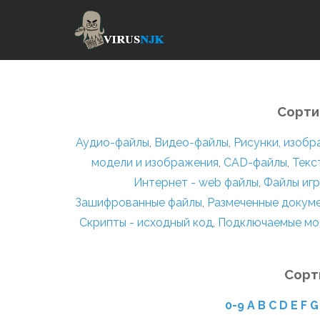
Сорти
Аудио-файлы
,
Видео-файлы
,
Рисунки, изоб
модели и изображения
,
CAD-файлы
,
Текс
Интернет - web файлы
,
Файлы игр
Зашифрованные файлы
,
Размеченные докум
Скрипты - исходный код
,
Подключаемые мо
Сорт
0-9
A
B
C
D
E
F
G