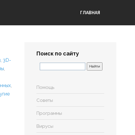
ГЛАВНАЯ
Поиск по сайту
я
,
3D-
лы
,
анных
,
Помощь
угие
Советы
Программы
Вирусы