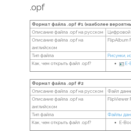
.opf
Формат файла .opf #1 (наиболее вероятн
Описание файла .opf на русском
Цифровой 
Описание файла .opf на
FlipAlbum F
английском
Тип файла
Рисунки, 
Как, чем открыть файл .opf?
E-
Формат файла .opf #2
Описание файла .opf на русском
Файл данны
Описание файла .opf на
FlipViewer 
английском
Тип файла
Файлы дан
Как, чем открыть файл .opf?
E-Boo