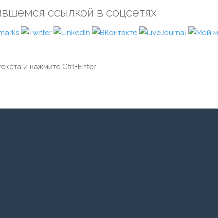
ившемся ссылкой в соцсетях
екста и нажмите Ctrl+Enter