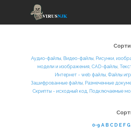
Сорти
Аудио-файлы
,
Видео-файлы
,
Рисунки, изоб
модели и изображения
,
CAD-файлы
,
Текс
Интернет - web файлы
,
Файлы игр
Зашифрованные файлы
,
Размеченные докум
Скрипты - исходный код
,
Подключаемые мо
Сорт
0-9
A
B
C
D
E
F
G