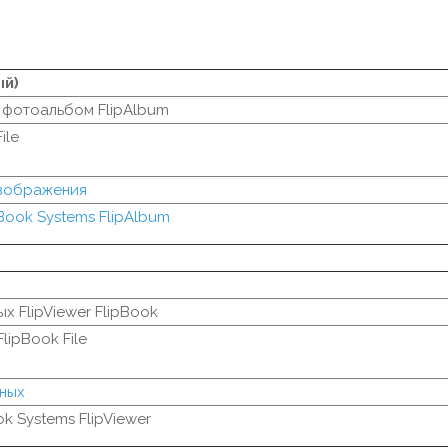
ый)
фотоальбом FlipAlbum
ile
изображения
Book Systems FlipAlbum
х FlipViewer FlipBook
FlipBook File
ных
k Systems FlipViewer