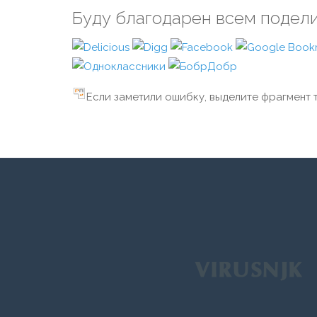
Буду благодарен всем подел
Если заметили ошибку, выделите фрагмент т