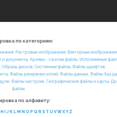
ровка по категориям:
ражения
,
Растровые изображения
,
Векторные изображени
т и документы
,
Архивы - сжатые файлы
,
Исполняемые фай
,
Образы дисков
,
Системные файлы
,
Файлы шрифтов
,
енты
,
Файлы резервных копий
,
Файлы данных
,
Файлы баз д
дули
,
Файлы настроек
,
Географические файлы и карты
,
Др
файлы
.
ировка по алфавиту:
H
I
J
K
L
M
N
O
P
Q
R
S
T
U
V
W
X
Y
Z