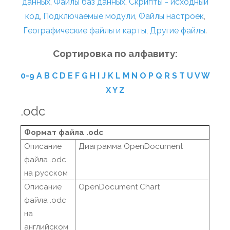
данных
,
Файлы баз данных
,
Скрипты - исходный
код
,
Подключаемые модули
,
Файлы настроек
,
Географические файлы и карты
,
Другие файлы
.
Сортировка по алфавиту:
0-9
A
B
C
D
E
F
G
H
I
J
K
L
M
N
O
P
Q
R
S
T
U
V
W
X
Y
Z
.odc
Формат файла .odc
Описание
Диаграмма OpenDocument
файла .odc
на русском
Описание
OpenDocument Chart
файла .odc
на
английском