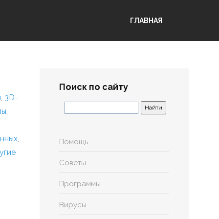
ГЛАВНАЯ
Поиск по сайту
я
,
3D-
лы
,
анных
,
Помощь
угие
Советы
Программы
Вирусы