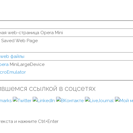
ая web-страница Opera Mini
i Saved Web Page
 web файлы
pera
MiniLargeDevice
croEmulator
ившемся ссылкой в соцсетях
екста и нажмите Ctrl+Enter