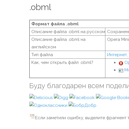
.obml
Формат файла .obml
Описание файла .obml на русском
Сохраненн
Описание файла .obml на
Opera Min
английском
Тип файла
Интернет,
Как, чем открыть файл .obml?
O
Mi
Буду благодарен всем подел
Если заметили ошибку, выделите фрагмент т