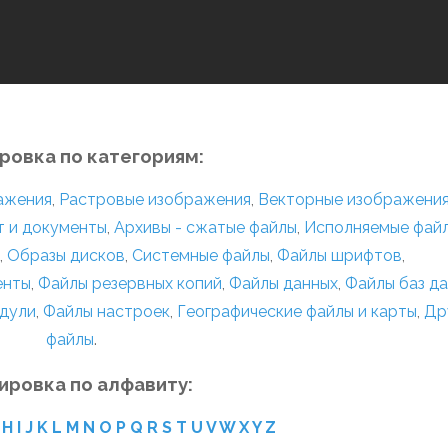
ровка по категориям:
ражения
,
Растровые изображения
,
Векторные изображени
т и документы
,
Архивы - сжатые файлы
,
Исполняемые фай
,
Образы дисков
,
Системные файлы
,
Файлы шрифтов
,
енты
,
Файлы резервных копий
,
Файлы данных
,
Файлы баз д
дули
,
Файлы настроек
,
Географические файлы и карты
,
Др
файлы
.
ировка по алфавиту:
H
I
J
K
L
M
N
O
P
Q
R
S
T
U
V
W
X
Y
Z