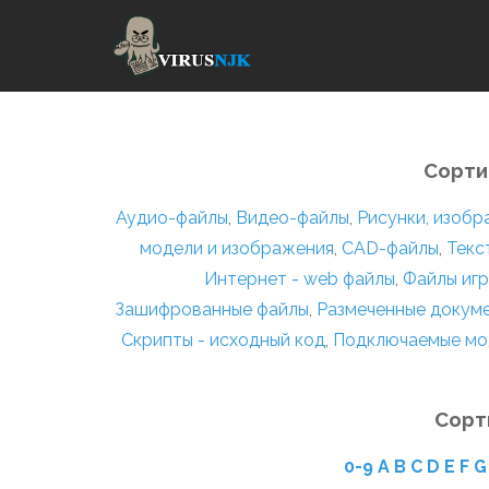
Сорти
Аудио-файлы
,
Видео-файлы
,
Рисунки, изоб
модели и изображения
,
CAD-файлы
,
Текс
Интернет - web файлы
,
Файлы игр
Зашифрованные файлы
,
Размеченные докум
Скрипты - исходный код
,
Подключаемые мо
Сорт
0-9
A
B
C
D
E
F
G