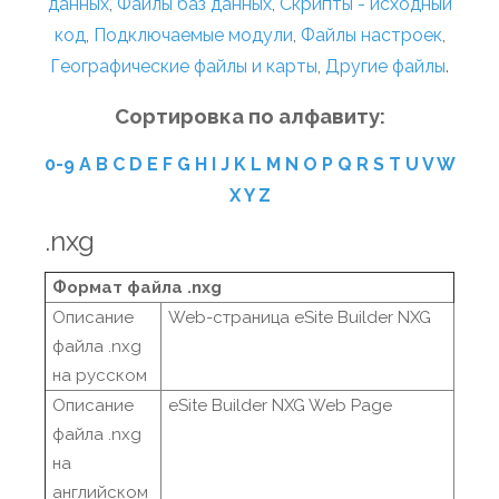
данных
,
Файлы баз данных
,
Скрипты - исходный
код
,
Подключаемые модули
,
Файлы настроек
,
Географические файлы и карты
,
Другие файлы
.
Сортировка по алфавиту:
0-9
A
B
C
D
E
F
G
H
I
J
K
L
M
N
O
P
Q
R
S
T
U
V
W
X
Y
Z
.nxg
Формат файла .nxg
Описание
Web-страница eSite Builder NXG
файла .nxg
на русском
Описание
eSite Builder NXG Web Page
файла .nxg
на
английском