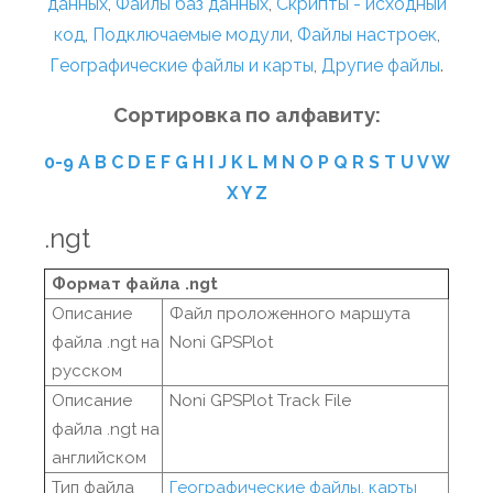
данных
,
Файлы баз данных
,
Скрипты - исходный
код
,
Подключаемые модули
,
Файлы настроек
,
Географические файлы и карты
,
Другие файлы
.
Сортировка по алфавиту:
0-9
A
B
C
D
E
F
G
H
I
J
K
L
M
N
O
P
Q
R
S
T
U
V
W
X
Y
Z
.ngt
Формат файла .ngt
Описание
Файл проложенного маршута
файла .ngt на
Noni GPSPlot
русском
Описание
Noni GPSPlot Track File
файла .ngt на
английском
Тип файла
Географические файлы, карты