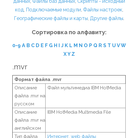
данных
,
Файлы баз данных
,
Скрипты - исходный
код
,
Подключаемые модули
,
Файлы настроек
,
Географические файлы и карты
,
Другие файлы
.
Сортировка по алфавиту:
0-9
A
B
C
D
E
F
G
H
I
J
K
L
M
N
O
P
Q
R
S
T
U
V
W
X
Y
Z
.mvr
Формат файла .mvr
Описание
Файл мультимедиа IBM HotMedia
файла .mvr на
русском
Описание
IBM HotMedia Multimedia File
файла .mvr на
английском
Тип файла
Интернет, web файлы