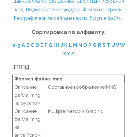
данных
,
Файлы баз данных
,
Скрипты - исходный
код
,
Подключаемые модули
,
Файлы настроек
,
Географические файлы и карты
,
Другие файлы
.
Сортировка по алфавиту:
0-9
A
B
C
D
E
F
G
H
I
J
K
L
M
N
O
P
Q
R
S
T
U
V
W
X
Y
Z
.mng
Формат файла .mng
Описание
Составное изображение MNG
файла .mng
на русском
Описание
Multiple Network Graphic
файла .mng
на
английском