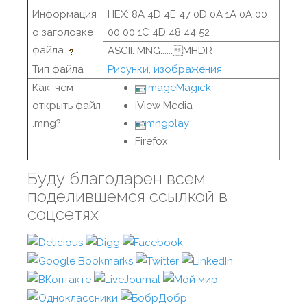
Информация
HEX: 8A 4D 4E 47 0D 0A 1A 0A 00
о заголовке
00 00 1C 4D 48 44 52
файла
ASCII: MNG......MHDR
Тип файла
Рисунки, изображения
Как, чем
ImageMagick
открыть файл
iView Media
.mng?
mngplay
Firefox
Буду благодарен всем
поделившемся ссылкой в
соцсетях