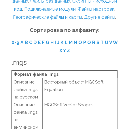
данных
,
Файлы баз данных
,
Скрипты - исходный
код
,
Подключаемые модули
,
Файлы настроек
,
Географические файлы и карты
,
Другие файлы
.
Сортировка по алфавиту:
0-9
A
B
C
D
E
F
G
H
I
J
K
L
M
N
O
P
Q
R
S
T
U
V
W
X
Y
Z
.mgs
Формат файла .mgs
Описание
Векторный объект MGCSoft
файла .mgs
Equation
на русском
Описание
MGCSoft Vector Shapes
файла .mgs
на
английском