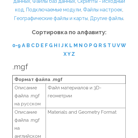
данных
,
Файлы баз данных
,
Скрипты - исходный
код
,
Подключаемые модули
,
Файлы настроек
,
Географические файлы и карты
,
Другие файлы
.
Сортировка по алфавиту:
0-9
A
B
C
D
E
F
G
H
I
J
K
L
M
N
O
P
Q
R
S
T
U
V
W
X
Y
Z
.mgf
Формат файла .mgf
Описание
Файл материалов и 3D-
файла .mgf
геометрии
на русском
Описание
Materials and Geometry Format
файла .mgf
на
английском