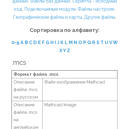
данных
,
Файлы баз данных
,
Скрипты - исходный
код
,
Подключаемые модули
,
Файлы настроек
,
Географические файлы и карты
,
Другие файлы
.
Сортировка по алфавиту:
0-9
A
B
C
D
E
F
G
H
I
J
K
L
M
N
O
P
Q
R
S
T
U
V
W
X
Y
Z
.mcs
Формат файла .mcs
Описание
Файл изображения Mathcad
файла .mcs
на русском
Описание
Mathcad Image
файла .mcs
на
английском