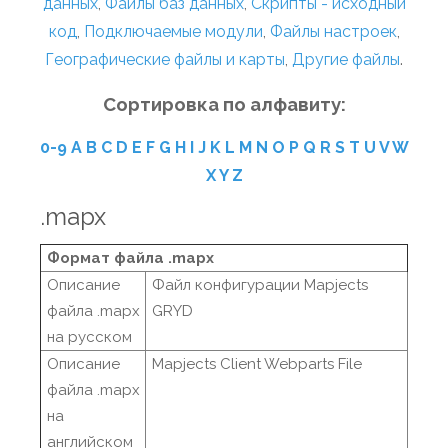
данных
,
Файлы баз данных
,
Скрипты - исходный
код
,
Подключаемые модули
,
Файлы настроек
,
Географические файлы и карты
,
Другие файлы
.
Сортировка по алфавиту:
0-9
A
B
C
D
E
F
G
H
I
J
K
L
M
N
O
P
Q
R
S
T
U
V
W
X
Y
Z
.mapx
Формат файла .mapx
Описание
Файл конфигурации Mapjects
файла .mapx
GRYD
на русском
Описание
Mapjects Client Webparts File
файла .mapx
на
английском