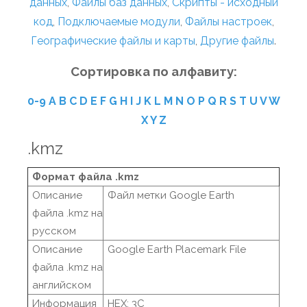
данных
,
Файлы баз данных
,
Скрипты - исходный
код
,
Подключаемые модули
,
Файлы настроек
,
Географические файлы и карты
,
Другие файлы
.
Сортировка по алфавиту:
0-9
A
B
C
D
E
F
G
H
I
J
K
L
M
N
O
P
Q
R
S
T
U
V
W
X
Y
Z
.kmz
Формат файла .kmz
Описание
Файл метки Google Earth
файла .kmz на
русском
Описание
Google Earth Placemark File
файла .kmz на
английском
Информация
HEX: 3C