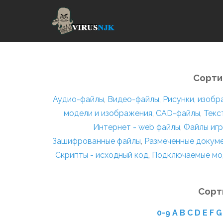
Сорти
Аудио-файлы
,
Видео-файлы
,
Рисунки, изоб
модели и изображения
,
CAD-файлы
,
Текс
Интернет - web файлы
,
Файлы игр
Зашифрованные файлы
,
Размеченные докум
Скрипты - исходный код
,
Подключаемые мо
Сорт
0-9
A
B
C
D
E
F
G