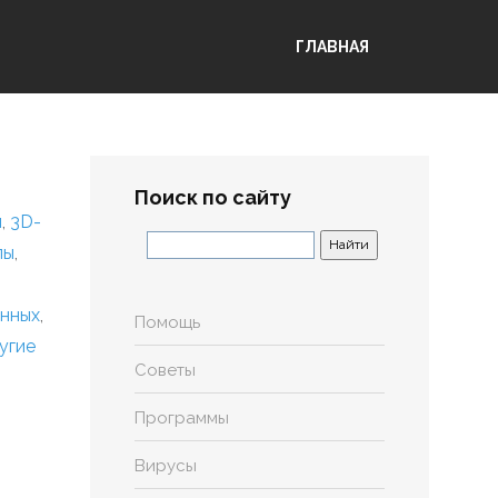
ГЛАВНАЯ
Поиск по сайту
я
,
3D-
лы
,
анных
,
Помощь
угие
Советы
Программы
Вирусы