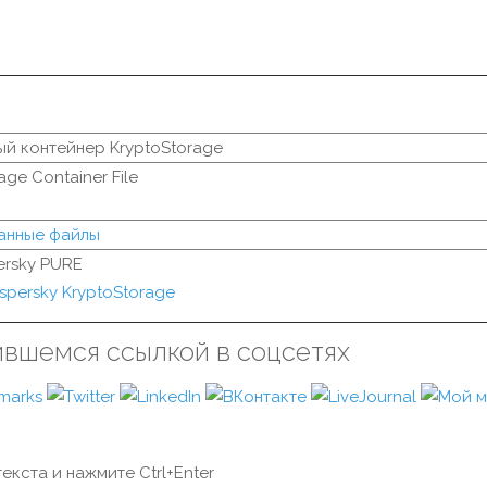
й контейнер KryptoStorage
age Container File
анные файлы
ersky PURE
spersky KryptoStorage
ившемся ссылкой в соцсетях
екста и нажмите Ctrl+Enter