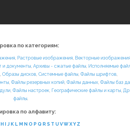
ровка по категориям:
ражения
,
Растровые изображения
,
Векторные изображени
т и документы
,
Архивы - сжатые файлы
,
Исполняемые фай
,
Образы дисков
,
Системные файлы
,
Файлы шрифтов
,
енты
,
Файлы резервных копий
,
Файлы данных
,
Файлы баз д
дули
,
Файлы настроек
,
Географические файлы и карты
,
Др
файлы
.
ировка по алфавиту:
H
I
J
K
L
M
N
O
P
Q
R
S
T
U
V
W
X
Y
Z