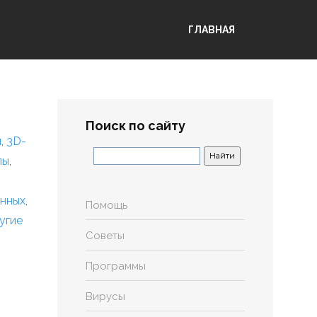
ГЛАВНАЯ
Поиск по сайту
я
,
3D-
лы
,
анных
,
Помощь
угие
Советы
Программы
Вирусы