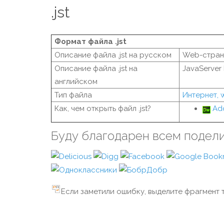
.jst
Формат файла .jst
Описание файла .jst на русском
Web-страни
Описание файла .jst на
JavaServer
английском
Тип файла
Интернет,
Как, чем открыть файл .jst?
Ad
Буду благодарен всем подел
Если заметили ошибку, выделите фрагмент т