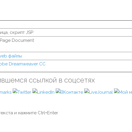
ца, скрипт JSP
 Page Document
 web файлы
obe Dreamweaver CC
ившемся ссылкой в соцсетях
екста и нажмите Ctrl+Enter