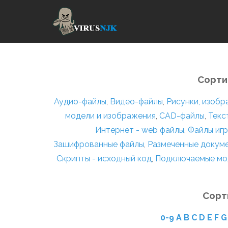
Сорти
Аудио-файлы
,
Видео-файлы
,
Рисунки, изоб
модели и изображения
,
CAD-файлы
,
Текс
Интернет - web файлы
,
Файлы игр
Зашифрованные файлы
,
Размеченные докум
Скрипты - исходный код
,
Подключаемые мо
Сорт
0-9
A
B
C
D
E
F
G