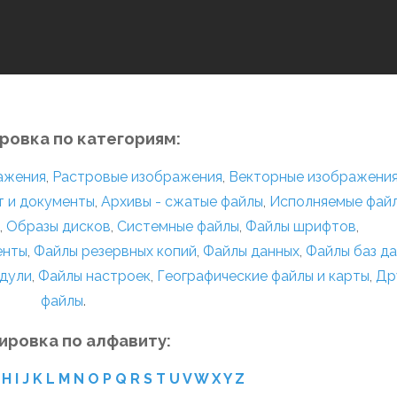
ровка по категориям:
ражения
,
Растровые изображения
,
Векторные изображени
т и документы
,
Архивы - сжатые файлы
,
Исполняемые фай
,
Образы дисков
,
Системные файлы
,
Файлы шрифтов
,
енты
,
Файлы резервных копий
,
Файлы данных
,
Файлы баз д
дули
,
Файлы настроек
,
Географические файлы и карты
,
Др
файлы
.
ировка по алфавиту:
H
I
J
K
L
M
N
O
P
Q
R
S
T
U
V
W
X
Y
Z