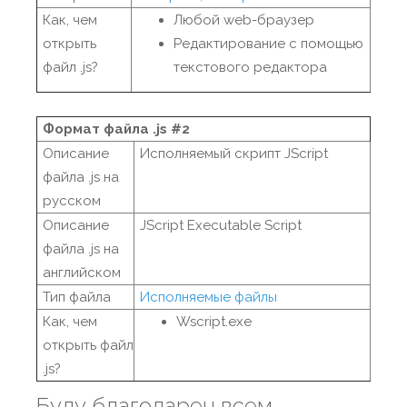
Как, чем
Любой web-браузер
открыть
Редактирование с помощью
файл .js?
текстового редактора
Формат файла .js #2
Описание
Исполняемый скрипт JScript
файла .js на
русском
Описание
JScript Executable Script
файла .js на
английском
Тип файла
Исполняемые файлы
Как, чем
Wscript.exe
открыть файл
.js?
Буду благодарен всем