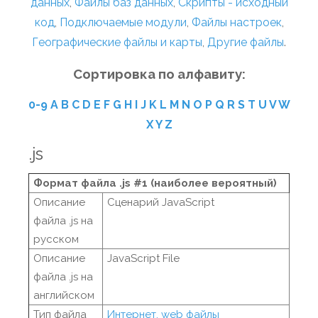
данных
,
Файлы баз данных
,
Скрипты - исходный
код
,
Подключаемые модули
,
Файлы настроек
,
Географические файлы и карты
,
Другие файлы
.
Сортировка по алфавиту:
0-9
A
B
C
D
E
F
G
H
I
J
K
L
M
N
O
P
Q
R
S
T
U
V
W
X
Y
Z
.js
Формат файла .js #1 (наиболее вероятный)
Описание
Сценарий JavaScript
файла .js на
русском
Описание
JavaScript File
файла .js на
английском
Тип файла
Интернет, web файлы