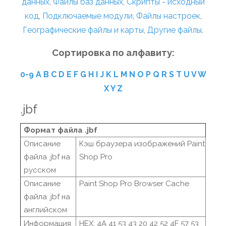
данных
,
Файлы баз данных
,
Скрипты - исходный
код
,
Подключаемые модули
,
Файлы настроек
,
Географические файлы и карты
,
Другие файлы
.
Сортировка по алфавиту:
0-9
A
B
C
D
E
F
G
H
I
J
K
L
M
N
O
P
Q
R
S
T
U
V
W
X
Y
Z
.jbf
Формат файла .jbf
Описание
Кэш браузера изображений Paint
файла .jbf на
Shop Pro
русском
Описание
Paint Shop Pro Browser Cache
файла .jbf на
английском
Информация
HEX: 4A 41 53 43 20 42 52 4F 57 53