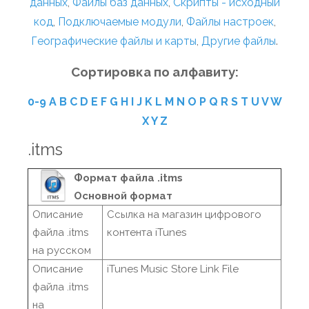
данных
,
Файлы баз данных
,
Скрипты - исходный
код
,
Подключаемые модули
,
Файлы настроек
,
Географические файлы и карты
,
Другие файлы
.
Сортировка по алфавиту:
0-9
A
B
C
D
E
F
G
H
I
J
K
L
M
N
O
P
Q
R
S
T
U
V
W
X
Y
Z
.itms
Формат файла .itms
Основной формат
Описание
Ссылка на магазин цифрового
файла .itms
контента iTunes
на русском
Описание
iTunes Music Store Link File
файла .itms
на