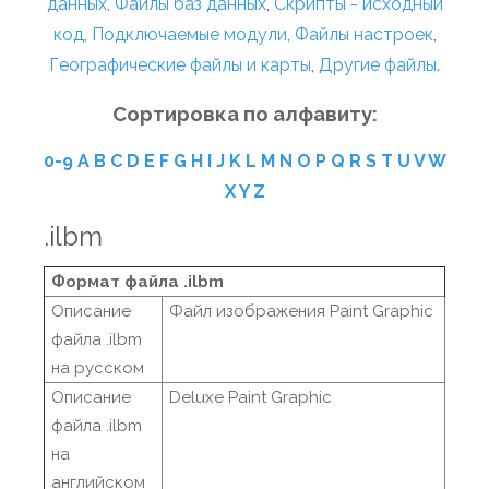
данных
,
Файлы баз данных
,
Скрипты - исходный
код
,
Подключаемые модули
,
Файлы настроек
,
Географические файлы и карты
,
Другие файлы
.
Сортировка по алфавиту:
0-9
A
B
C
D
E
F
G
H
I
J
K
L
M
N
O
P
Q
R
S
T
U
V
W
X
Y
Z
.ilbm
Формат файла .ilbm
Описание
Файл изображения Paint Graphic
файла .ilbm
на русском
Описание
Deluxe Paint Graphic
файла .ilbm
на
английском