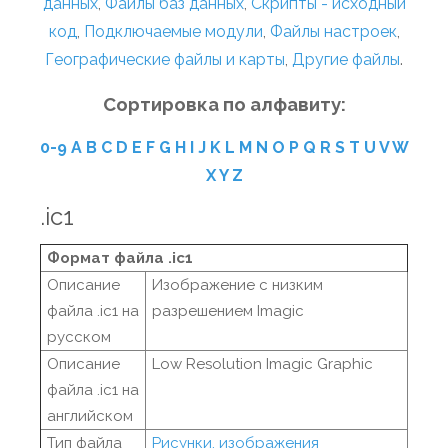
данных
,
Файлы баз данных
,
Скрипты - исходный
код
,
Подключаемые модули
,
Файлы настроек
,
Географические файлы и карты
,
Другие файлы
.
Сортировка по алфавиту:
0-9
A
B
C
D
E
F
G
H
I
J
K
L
M
N
O
P
Q
R
S
T
U
V
W
X
Y
Z
.ic1
Формат файла .ic1
Описание
Изображение с низким
файла .ic1 на
разрешением Imagic
русском
Описание
Low Resolution Imagic Graphic
файла .ic1 на
английском
Тип файла
Рисунки, изображения